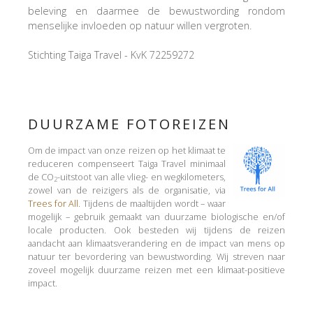
beleving en daarmee de bewustwording rondom
menselijke invloeden op natuur willen vergroten.
Stichting Taiga Travel - KvK 72259272
DUURZAME FOTOREIZEN
Om de impact van onze reizen op het klimaat te
reduceren compenseert Taiga Travel minimaal
de CO
-uitstoot van alle vlieg- en wegkilometers,
2
zowel van de reizigers als de organisatie, via
Trees for All
. Tijdens de maaltijden wordt – waar
mogelijk – gebruik gemaakt van duurzame biologische en/of
locale producten. Ook besteden wij tijdens de reizen
aandacht aan klimaatsverandering en de impact van mens op
natuur ter bevordering van bewustwording. Wij streven naar
zoveel mogelijk duurzame reizen met een klimaat-positieve
impact.