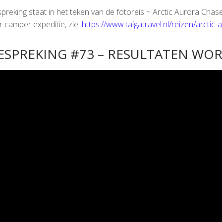
reking staat in het teken van de fotoreis ~ Arctic Aurora Chas
 camper expeditie, zie:
https://www.taigatravel.nl/reizen/arctic
SPREKING #73 – RESULTATEN WO