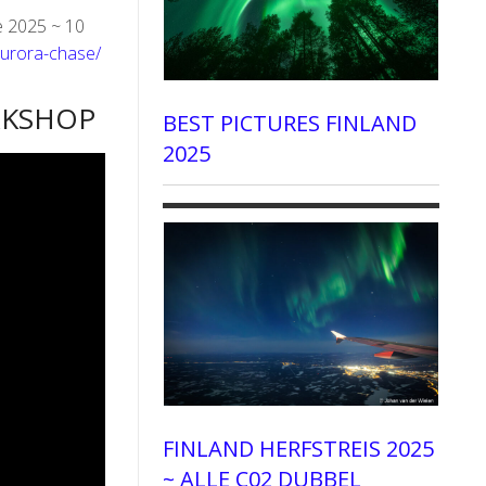
e 2025 ~ 10
-aurora-chase/
RKSHOP
BEST PICTURES FINLAND
2025
FINLAND HERFSTREIS 2025
~ ALLE C02 DUBBEL