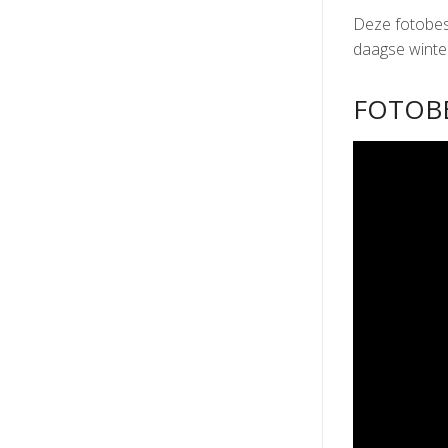
Deze fotobesp
daagse winter
FOTOBE
Video
Player