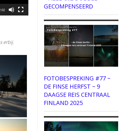
GECOMPENSEERD
2:02
 erbij.
FOTOBESPREKING #77 ~
DE FINSE HERFST ~ 9
DAAGSE REIS CENTRAAL
FINLAND 2025