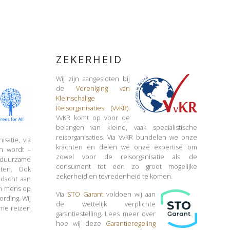
ZEKERHEID
Wij zijn aangesloten bij
de
Vereniging van
Kleinschalige
Reisorganisaties (VvKR)
.
VvKR komt op voor de
belangen van kleine, vaak specialistische
reisorganisaties. Via VvKR bundelen we onze
satie, via
krachten en delen we onze expertise om
en wordt –
zowel voor de reisorganisatie als de
n duurzame
consument tot een zo groot mogelijke
cten. Ook
zekerheid en tevredenheid te komen.
ndacht aan
an mens op
Via
STO Garant
voldoen wij aan
rding. Wij
de wettelijk verplichte
ame reizen
garantiestelling. Lees meer over
hoe wij deze
Garantieregeling