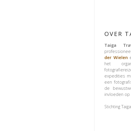
OVER T
Taiga Tra
professionee
der Wielen
het orga
fotografiere
expedities 
een fotograf
de bewustwo
invloeden op 
Stichting Taig