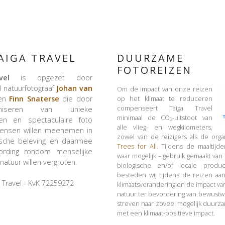
AIGA TRAVEL
DUURZAME
FOTOREIZEN
vel
is opgezet door
l natuurfotograaf
Johan van
Om de impact van onze reizen
en
Finn Snaterse
die door
op het klimaat te reduceren
compenseert Taiga Travel
niseren van unieke
minimaal de CO
-uitstoot van
izen en spectaculaire foto
2
alle vlieg- en wegkilometers,
mensen willen meenemen in
zowel van de reizigers als de organi
ische beleving en daarmee
Trees for All
. Tijdens de maaltijd
rding rondom menselijke
waar mogelijk – gebruik gemaakt va
natuur willen vergroten.
biologische en/of locale produ
besteden wij tijdens de reizen aa
a Travel - KvK 72259272
klimaatsverandering en de impact v
natuur ter bevordering van bewustwo
streven naar zoveel mogelijk duurz
met een klimaat-positieve impact.