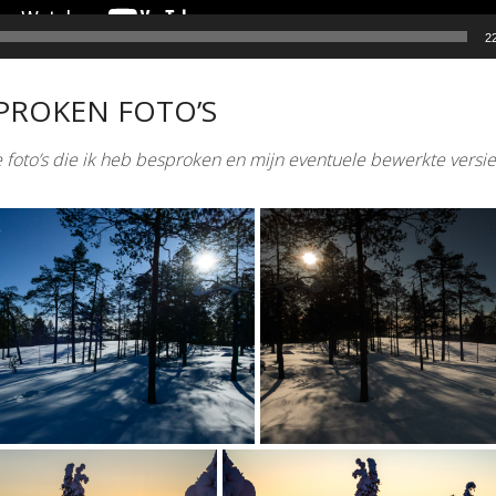
2
PROKEN FOTO’S
foto’s die ik heb besproken en mijn eventuele bewerkte versies